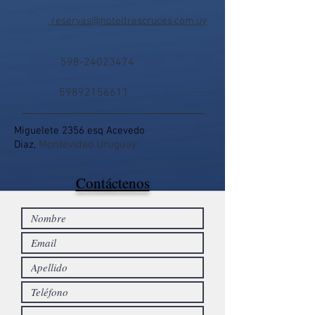
reservas@hoteltrescruces.com.uy
598-24023474
59892156611
Miguelete 2356 esq Acevedo
Montevideo Uruguay
Diaz,
Contáctenos