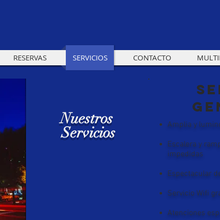
RESERVAS
SERVICIOS
CONTACTO
MULTI
Se
ge
Nuestros
Amplia y lumino
Servicios
Escalera y ram
impedidas
Espectacular de
Servicio Wifi grat
Atenciones espe