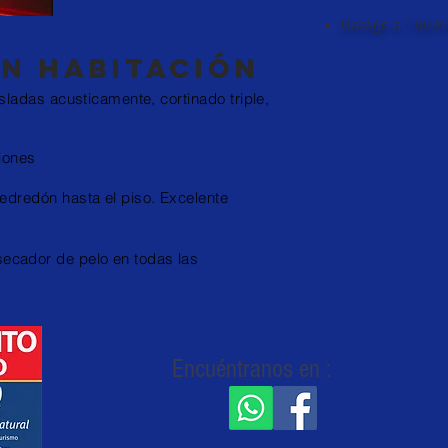
Garage a 150mt
en
habitación
isladas
acusticamente,
cortinado
triple,
iones
edredón
hasta el piso. Excelente
,secador de pelo en todas las
Encuéntranos
en :