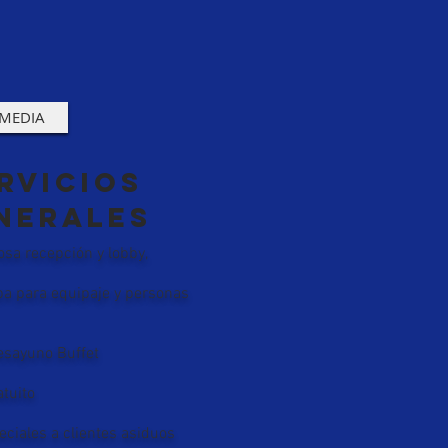
MEDIA
rvicios
nerales
sa recepción y lobby,
pa para equipaje y personas
sayuno Buffet​
uito​​
ciales a clientes asiduos